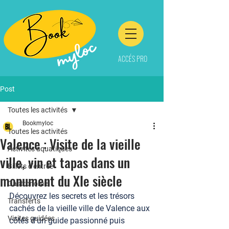
ACCÉS PRO
Post
Toutes les activités
Bookmyloc
Toutes les activités
Valence : Visite de la vieille
Activités aquatiques
ville, vin et tapas dans un
Billets d'entrée
monument du XIe siècle
Gastronomie
Découvrez les secrets et les trésors 
Transferts
cachés de la vieille ville de Valence aux 
Visites guidées
côtés d'un guide passionné puis 