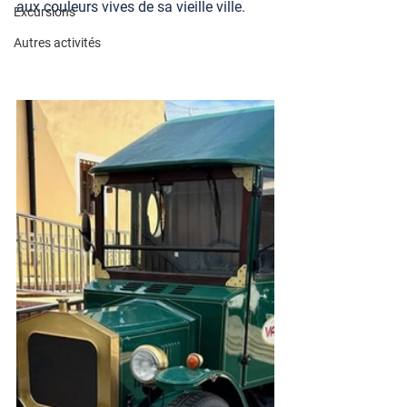
aux couleurs vives de sa vieille ville.
Excursions
Autres activités