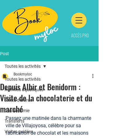
ACCÉS PRO
Post
Toutes les activités
Bookmyloc
Toutes les activités
Depuis Albir et Benidorm :
Activités aquatiques
Visite de la chocolaterie et du
Billets d'entrée
marché
Gastronomie
Passez une matinée dans la charmante 
Transferts
ville de Villajoyosa, célèbre pour sa 
Visites guidées
fabrication de chocolat et les maisons 