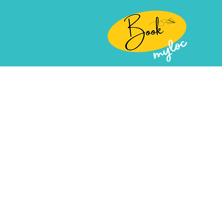
Publier une
activité