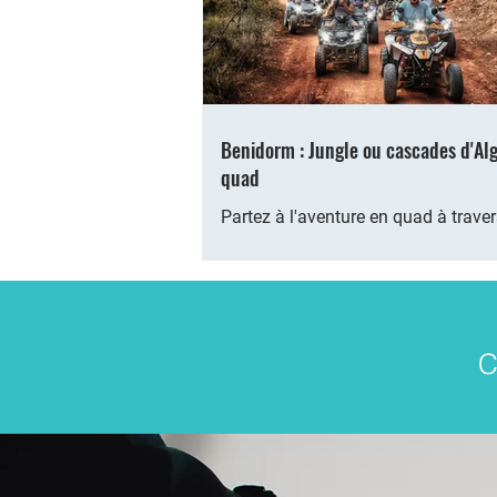
Benidorm : Jungle ou cascades d'Al
quad
Partez à l'aventure en quad à trave
visite de la jungle, dirigez-vous vers 
des cascades d'Algar, ou prenez des
C