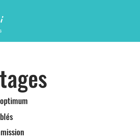
i
s
tages
é optimum
iblés
mission