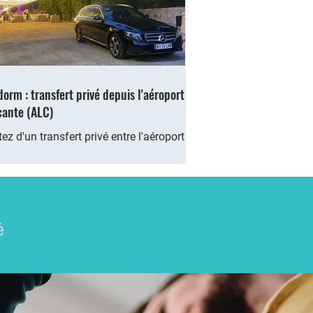
orm : transfert privé depuis l'aéroport
cante (ALC)
tez d'un transfert privé entre l'aéroport
cante et Benidorm et éliminez le stress
tre trajet depuis l'aéroport Points...
té