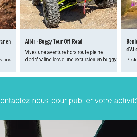
gar en
Albir : Buggy Tour Off-Road
Benid
d'Ali
Vivez une aventure hors route pleine
d'adrénaline lors d'une excursion en buggy le
rs une
Profi
long de la Costa Blanca depuis Albir. Sentez
la visite
d'Ali
la chaude...
 photos...
de vo
ontactez nous pour publier votre activi